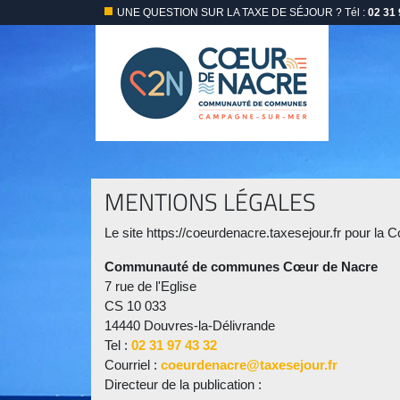
UNE QUESTION SUR LA TAXE DE SÉJOUR ?
Tél :
02 31 
MENTIONS LÉGALES
Le site https://coeurdenacre.taxesejour.fr pour 
Communauté de communes Cœur de Nacre
7 rue de l'Eglise
CS 10 033
14440 Douvres-la-Délivrande
Tel :
02 31 97 43 32
Courriel :
coeurdenacre@taxesejour.fr
Directeur de la publication :