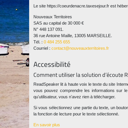
Le site https://coeurdenacre.taxesejour.fr est héber
Nouveaux Territoires
SAS au capital de 30 000 €
N° 448 137 091.
36 rue Antoine Maille, 13005 MARSEILLE.
Tél. :
0 484 255 655
Courriel :
contact@nouveauxterritoires.fr
Accessibilité
Comment utiliser la solution d’écoute
ReadSpeaker lit à haute voix le texte du site Interne
vous pouvez comprendre les informations sur le si
qu'utilisateur, vous n'avez rien à télécharger.
Si vous sélectionnez une partie du texte, un bout
la fonction de lecture pour le texte sélectionné.
En savoir plus